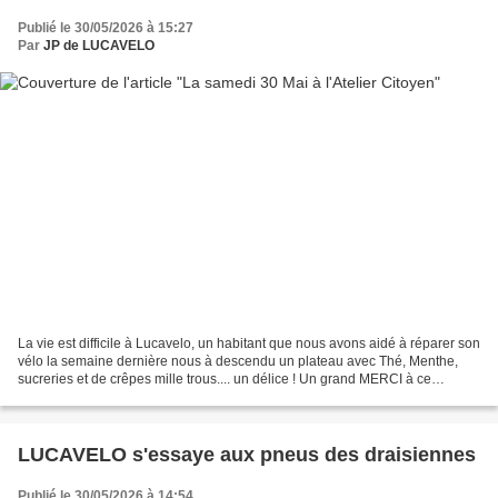
Publié le 30/05/2026 à 15:27
Par
JP de LUCAVELO
La vie est difficile à Lucavelo, un habitant que nous avons aidé à réparer son
vélo la semaine dernière nous à descendu un plateau avec Thé, Menthe,
sucreries et de crêpes mille trous.... un délice ! Un grand MERCI à ce
Monsieur J'adore ce quartier où...
LUCAVELO s'essaye aux pneus des draisiennes
Publié le 30/05/2026 à 14:54